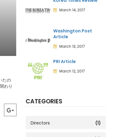
Korea Times Review
March 14, 2017
Washington Post
Article
March 13, 2017
PRI Article
March 12, 2017
いたの
は関わり
CATEGORIES
Directors
(1)