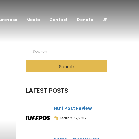
urchase
Media
Contact
Donate
JP
Search
LATEST POSTS
Huff Post Review
March 15, 2017