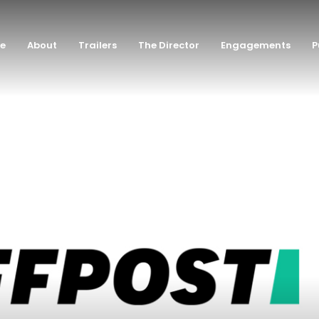
e
About
Trailers
The Director
Engagements
P